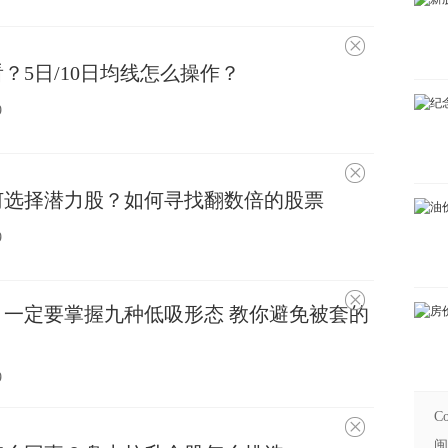
不
感
？5日/10日均线怎么操作？
兴
趣
9
不
感
何选择潜力股？如何寻找翻数倍的股票
兴
趣
9
不
一定要掌握九种低吸形态 教你避免被套的
感
兴
趣
9
Co
不
感
闽