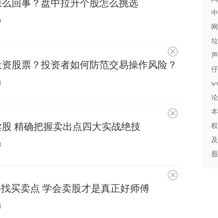
怎么回事？盘中拉升个股怎么挑选
兴
趣
中
9
网
垃
不
声
感
投资股票？投资者如何防范交易操作风险？
兴
仔
趣
8
w
论
本
不
感
股 精确把握卖出点四大实战绝技
权
兴
趣
及
8
股
不
感
寻找买卖点 学会卖股才是真正好师傅
兴
趣
8