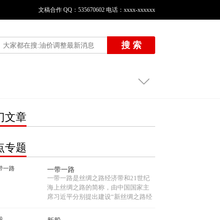
文稿合作 QQ：535670602 电话：xxxx-xxxxxx
搜 索
门文章
点专题
一带一路
一带一路是丝绸之路经济带和21世纪
海上丝绸之路的简称，由中国国家主
席习近平分别提出建设“新丝绸之路经
济带”和“21世纪海上丝绸之路”的战略
构想。“一带一路”共同打造政治互