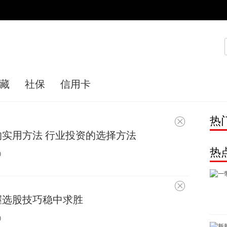
藏
社保
信用卡
热
不
感
实用方法 行业投资的选择方法
兴
趣
热
0
不
感
握选股技巧稳中求胜
兴
趣
0