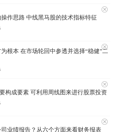
不
感
操作思路 中线黑马股的技术指标特征
兴
趣
6
不
为根本 在市场轮回中参透并选择“稳健”二
感
兴
趣
6
不
感
要构成要素 可利用周线图来进行股票投资
兴
趣
5
不
感
公司业绩报告？从六个方面来看财务报表
兴