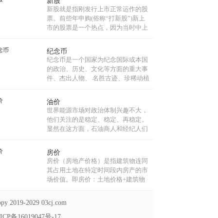
新股
信、经济融合、文化包容的利益共同
新股就是指刚发行上市正常运作的股
体、命运共同体和责任共同体。...
票。前些年申购(俗称“打新股”)新上
市的股票是一个热点，因为当时中上
了新股就如“白捡”了一笔财，新股首
日上市均有近100%左右的涨幅，目前
纪念币
新股一上市就连续几个涨停板，使得
纪念币是一个国家为纪念国际或本国
打新股热度出现上升。...
的政治、历史、文化等方面的重大事
件、杰出人物、 名胜古迹、珍稀动植
物、体育赛事等而发行的法定货币，
它包括普通纪念币和贵金属纪念币。
油价
质量一般为精制，限量发行。贵金属
世界能源市场对政治体制兴趣不大，
纪念币理论上是可以参与流通的，具
他们关注的是稳定、稳定、再稳定。
有流通手段职能。...
显然在这方面，石油商人和经纪人们
与对中东局势感到兴奋的西方舆论截
然不同。目前推动石油价格的有两
房价
点：当前局势和未来预期。...
房价（房地产价格）是指建筑物连同
其占用土地在特定时间段内房产的市
场价值。即房价：土地价格+建筑物
价格，是房地产经济运行和资源配置
最重要的调节机制。房价的价格定位
py 2019-2029 03cj.com
由多种因素构成。...
ICP备16019047号-17