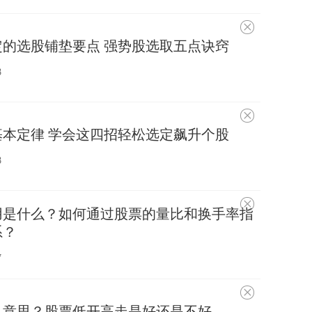
不
感
的选股铺垫要点 强势股选取五点诀窍
兴
趣
8
不
感
本定律 学会这四招轻松选定飙升个股
兴
趣
8
不
用是什么？如何通过股票的量比和换手率指
感
兴
系？
趣
7
不
感
么意思？股票低开高走是好还是不好
兴