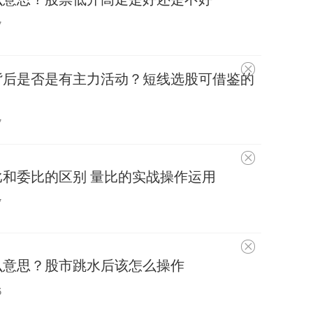
趣
7
不
背后是否是有主力活动？短线选股可借鉴的
感
兴
趣
7
不
感
和委比的区别 量比的实战操作运用
兴
趣
7
不
感
么意思？股市跳水后该怎么操作
兴
趣
6