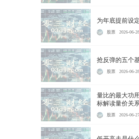
为年底提前设定
股票
2026-06-2
抢反弹的五个基
股票
2026-06-2
量比的最大功
标解读量价关
股票
2026-06-2
低开高走是什