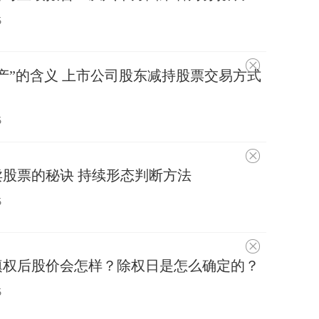
趣
5
不
产”的含义 上市公司股东减持股票交易方式
感
兴
趣
5
不
感
股票的秘诀 持续形态判断方法
兴
趣
5
不
感
填权后股价会怎样？除权日是怎么确定的？
兴
趣
5