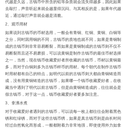
代越是久远，古钱币中所含的铅等杂质就会流失得越多，因此如果
去敲打，声音听起来就会越显得沉闷。与其相反的是，如果年代越
近，通过敲打声音就会越是清脆。
2、观币用材
如果说到古钱币的币材选用，一般会有青铜、红铜、黄铜、白铜等
之分，同时因用铜的不同，古钱币的质地也就不同，如果是青铜制
成的古钱币则非常容易断裂，而如果是黄铜制成的古钱币则不仅不
易断裂而且还不易磨损，可以说黄铜是制作古钱币的最佳币材选择
之一，当然，现在钱币收藏爱好者所收藏的古钱币，币材以黄铜最
多，而对于白铜则多为古钱币样币的用材。每个朝代在制作古钱币
时用材都有自己的特点，如明代以前的古钱币则大都由青铜铸造而
成，没有用黄铜铸造的古钱币，如果哪一个钱币收藏爱好者，在收
藏当中遇到了明代以前古钱币，但是由黄铜铸造成的，往往就会是
假古钱币，对于这一点，钱币收藏爱好者要多加注意。
3、拿沸水煮
对于收藏爱好者遇到的古钱币，可以说每一枚上都往往会附着黑色
锈和红绿锈，而对于这些古钱币绣，如果是真古钱币则是由长时间
经过自然氧化而形成，一般都附着力非常地强，即使使用外力如拿