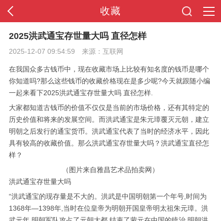
收藏
首页
2025洪武通宝存世量大吗 直径怎样
2025-12-07 09:54:59
来源：互联网
APP下载
在我国众多古钱币中，现在收藏市场上比较有知名度的钱币是哪个
全站导航
你知道吗?那么这些钱币的收藏价格现在是多少呢?今天就跟随小编
一起来看下2025洪武通宝存世量大吗 直径怎样.
大家都知道古钱币的价值不仅仅是当前的市场价格，还有其特定的
历史价值和将来的发展空间。而洪武通宝是朱元璋覆灭元朝，建立
明朝之后发行的通宝货币。洪武通宝代表了当时的经济水平，因此
具有较高的收藏价值。那么洪武通宝存世量大吗？洪武通宝直径怎
样？
（图片来自雅昌艺术品拍卖网）
洪武通宝存世量大吗
“洪武通宝的现存量是不大的。洪武是中国明朝第一个年号,时间为
1368年—1398年,当时在位皇帝为明朝开国皇帝明太祖朱元璋。洪
武元年,明朝军队攻占了元朝大都,结束了蒙元在中国的统治,明朝洪