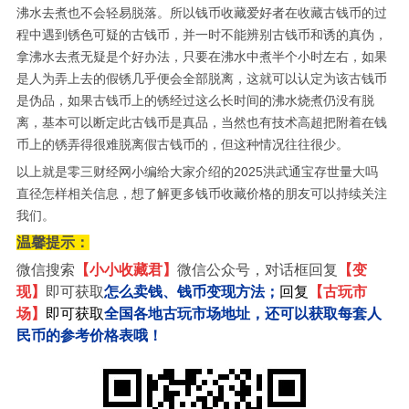
沸水去煮也不会轻易脱落。所以钱币收藏爱好者在收藏古钱币的过
程中遇到锈色可疑的古钱币，并一时不能辨别古钱币和诱的真伪，
拿沸水去煮无疑是个好办法，只要在沸水中煮半个小时左右，如果
是人为弄上去的假锈几乎便会全部脱离，这就可以认定为该古钱币
是伪品，如果古钱币上的锈经过这么长时间的沸水烧煮仍没有脱
离，基本可以断定此古钱币是真品，当然也有技术高超把附着在钱
币上的锈弄得很难脱离假古钱币的，但这种情况往往很少。
以上就是零三财经网小编给大家介绍的2025洪武通宝存世量大吗
直径怎样相关信息，想了解更多钱币收藏价格的朋友可以持续关注
我们。
温馨提示
：
微信搜索
【小小收藏君】
微信公众号，对话框回复
【变
现】
即可获取
怎么卖钱、钱币变现方法；
回复
【古玩市
场】
即可获取
全国各地古玩市场地址，还可以获取每套人
民币的参考价格表哦
！