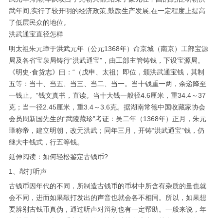
武年间,实行了较开明的经济政策,鼓励生产发展,在一定程度上提高
了低层民众的地位。
洪武通宝直径怎样
明太祖朱元璋于洪武元年（公元1368年）命京城（南京）工部宝源
局及各省宝泉局铸行“洪武通宝”，由工部主管铸钱，下设宝源局。
《明史·食货志》曰：“（戊申、太祖）即位，颁洪武通宝钱，其制
五等：当十、当五、当三、当二、当一。当十钱重一两，余递降至
一钱止。”钱文真书，直读。当十大钱一般径4.6厘米，重34.4～37
克；当一径2.45厘米，重3.4～3.6克。据湖南常德中国收藏家协会
会员周新国先生的“武陵藏珍”考证：吴二年（1368年）正月，朱元
璋称帝，建立明朝，改元洪武；同年三月，开铸“洪武通宝”钱，仍
继大中钱式，行五等钱。
延伸阅读：如何轻松鉴定古钱币?
1、敲打听声
古钱币因年代的不同，所制造古钱币的币材中所含有杂质的量也就
会不同，进而如果敲打发出的声音也就会各不相同。所以，如果想
要辨别古钱币真伪，通过听声对辩别也有一定帮助。一般来说，年