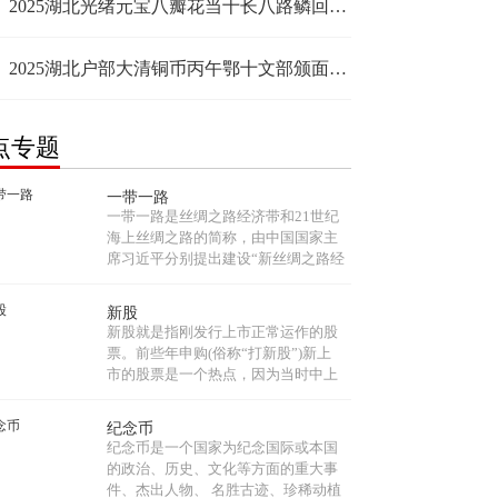
2025湖北光绪元宝八瓣花当十长八路鳞回收价格 值得收藏吗
2025湖北户部大清铜币丙午鄂十文部颁面龙图片 价格
点专题
一带一路
一带一路是丝绸之路经济带和21世纪
海上丝绸之路的简称，由中国国家主
席习近平分别提出建设“新丝绸之路经
济带”和“21世纪海上丝绸之路”的战略
构想。“一带一路”共同打造政治互
新股
信、经济融合、文化包容的利益共同
新股就是指刚发行上市正常运作的股
体、命运共同体和责任共同体。...
票。前些年申购(俗称“打新股”)新上
市的股票是一个热点，因为当时中上
了新股就如“白捡”了一笔财，新股首
日上市均有近100%左右的涨幅，目前
纪念币
新股一上市就连续几个涨停板，使得
纪念币是一个国家为纪念国际或本国
打新股热度出现上升。...
的政治、历史、文化等方面的重大事
件、杰出人物、 名胜古迹、珍稀动植