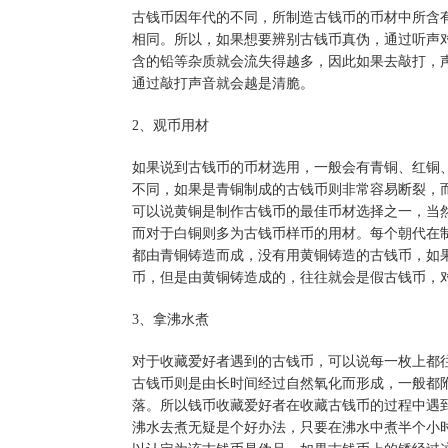
古钱币因年代的不同，所制造古钱币的币材中所含
相同。所以，如果想要辨别古钱币真伪，通过听声
含的铅等杂质就会流失得越多，因此如果去敲打，
通过敲打声音就会越是清脆。
2、观币用材
如果说到古钱币的币材选用，一般会有青铜、红铜
不同，如果是青铜制成的古钱币则非常容易断裂，
可以说黄铜是制作古钱币的最佳币材选择之一，当
而对于白铜则多为古钱币样币的用材。每个朝代在
都由青铜铸造而成，没有用黄铜铸造的古钱币，如
币，但是由黄铜铸造成的，往往就会是假古钱币，
3、拿沸水煮
对于收藏爱好者遇到的古钱币，可以说每一枚上都
古钱币则是由长时间经过自然氧化而形成，一般都
落。所以钱币收藏爱好者在收藏古钱币的过程中遇
沸水去煮无疑是个好办法，只要在沸水中煮半个小