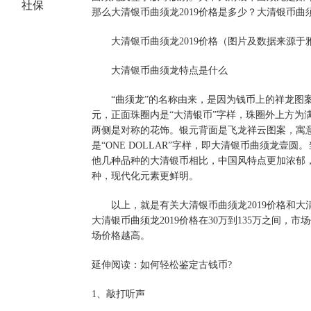
社保
那么大清银币曲须龙2019价格是多少？大清银币曲
大清银币曲须龙2019价格（图片及数据来源于
大清银币曲须龙特点是什么
“曲须龙”的名称由来，是因为钱币上的祥龙图案
元，正面珠圈内是“大清银币”字样，珠圈外上方为
两侧是对称的花饰。银元背面是飞龙祥云图案，寓意
是“ONE DOLLAR”字样，即大清银币曲须龙
他几种品种的大清银币相比，中国风特点更加浓郁
种，现代化元素更鲜明。
以上，就是有关大清银币曲须龙2019价格和大
大清银币曲须龙2019价格在30万到135万之间
场价格越高。
延伸阅读：如何轻松鉴定古钱币?
1、敲打听声