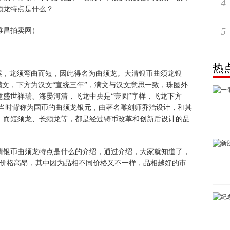
4
须龙特点是什么？
5
雅昌拍卖网）
热
，龙须弯曲而短，因此得名为曲须龙。大清银币曲须龙银
满文，下方为汉文“宣统三年”，满文与汉文意思一致，珠圈外
盛世祥瑞、海晏河清，飞龙中央是“壹圆”字样，飞龙下方
壹圆。当时背称为国币的曲须龙银元，由著名雕刻师乔治设计，和其
，而短须龙、长须龙等，都是经过铸币改革和创新后设计的品
清银币曲须龙特点是什么的介绍，通过介绍，大家就知道了，
，市场价格高昂，其中因为品相不同价格又不一样，品相越好的市