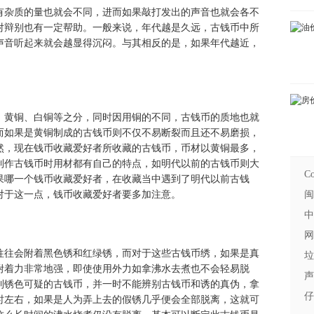
有杂质的量也就会不同，进而如果敲打发出的声音也就会各不
对辩别也有一定帮助。一般来说，年代越是久远，古钱币中所
声音听起来就会越显得沉闷。与其相反的是，如果年代越近，
、黄铜、白铜等之分，同时因用铜的不同，古钱币的质地也就
而如果是黄铜制成的古钱币则不仅不易断裂而且还不易磨损，
然，现在钱币收藏爱好者所收藏的古钱币，币材以黄铜最多，
制作古钱币时用材都有自己的特点，如明代以前的古钱币则大
Co
果哪一个钱币收藏爱好者，在收藏当中遇到了明代以前古钱
对于这一点，钱币收藏爱好者要多加注意。
闽
中
网
往往会附着黑色锈和红绿锈，而对于这些古钱币绣，如果是真
垃
附着力非常地强，即使使用外力如拿沸水去煮也不会轻易脱
声
到锈色可疑的古钱币，并一时不能辨别古钱币和诱的真伪，拿
仔
时左右，如果是人为弄上去的假锈几乎便会全部脱离，这就可