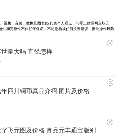
片、视频、音频、数据及图表)仅代表个人观点，与零三财经网立场无
确性和完整性不作任何保证，不对您构成任何投资建议，据此操作风险
不
感
存世量大吗 直径怎样
兴
趣
7
不
感
国元年四川铜币真品介绍 图片及价格
兴
趣
7
不
感
宝大字飞元图及价格 真品元丰通宝版别
兴
趣