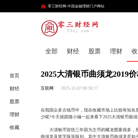
零三财经网-中国金融理财门户网站
全部
财经
股票
理财
收
2025大清银币曲须龙201
首页
财经
互联网
2025-12-07 09:58:17
股票
在我国众多古钱币中，现在收藏市场上比较有知名
理财
少呢?今天就跟随小编一起来看下2025大清银币曲须
收藏
大清银币宣统三年因为主币的蟠龙图案很多，所
曲须龙及签字版等版别。其中大清银币曲须龙是如