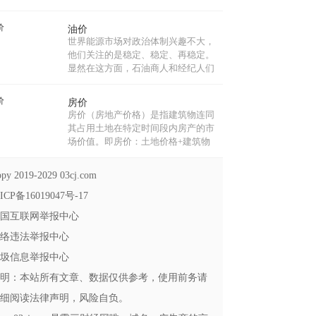
物、体育赛事等而发行的法定货币，
它包括普通纪念币和贵金属纪念币。
油价
质量一般为精制，限量发行。贵金属
世界能源市场对政治体制兴趣不大，
纪念币理论上是可以参与流通的，具
他们关注的是稳定、稳定、再稳定。
有流通手段职能。...
显然在这方面，石油商人和经纪人们
与对中东局势感到兴奋的西方舆论截
然不同。目前推动石油价格的有两
房价
点：当前局势和未来预期。...
房价（房地产价格）是指建筑物连同
其占用土地在特定时间段内房产的市
场价值。即房价：土地价格+建筑物
价格，是房地产经济运行和资源配置
最重要的调节机制。房价的价格定位
py 2019-2029 03cj.com
由多种因素构成。...
ICP备16019047号-17
国互联网举报中心
络违法举报中心
圾信息举报中心
明：本站所有文章、数据仅供参考，使用前务请
细阅读法律声明，风险自负。