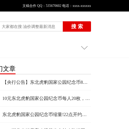
文稿合作 QQ：535670602 电话：xxxx-xxxxxx
搜 索
门文章
【央行公告】东北虎豹国家公园纪念币8月27日预约!发行量仅6000万枚!22:00开约!
10元东北虎豹国家公园纪念币每人20枚，3次预约机会，入口更新!
东北虎豹国家公园纪念币缩量!22点开约，每人120枚!预约流程公布!