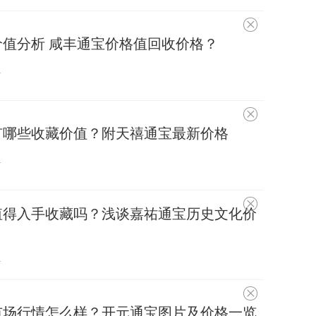
不
感
宝价值分析 咸丰通宝价格值回收价格？
兴
趣
1
不
感
宝有哪些收藏价值？附天禧通宝最新价格
兴
趣
1
不
宝值得入手收藏吗？浅谈嘉祐通宝历史文化价
感
兴
趣
1
不
感
宝市场行情怎么样？开元通宝图片及价格一览
兴