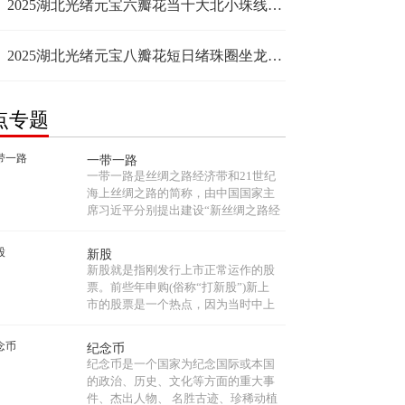
2025湖北光绪元宝六瓣花当十大北小珠线云回收价格 值得收藏吗
2025湖北光绪元宝八瓣花短日绪珠圈坐龙发行背景 收藏价值
点专题
一带一路
一带一路是丝绸之路经济带和21世纪
海上丝绸之路的简称，由中国国家主
席习近平分别提出建设“新丝绸之路经
济带”和“21世纪海上丝绸之路”的战略
构想。“一带一路”共同打造政治互
新股
信、经济融合、文化包容的利益共同
新股就是指刚发行上市正常运作的股
体、命运共同体和责任共同体。...
票。前些年申购(俗称“打新股”)新上
市的股票是一个热点，因为当时中上
了新股就如“白捡”了一笔财，新股首
日上市均有近100%左右的涨幅，目前
纪念币
新股一上市就连续几个涨停板，使得
纪念币是一个国家为纪念国际或本国
打新股热度出现上升。...
的政治、历史、文化等方面的重大事
件、杰出人物、 名胜古迹、珍稀动植