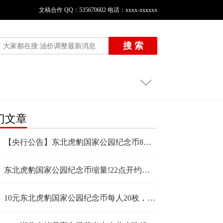
文稿合作 QQ：535670602 电话：xxxx-xxxxxx
搜 索
门文章
【央行公告】东北虎豹国家公园纪念币8月27日预约!发行量仅6000万枚!22:00开约!
东北虎豹国家公园纪念币缩量!22点开约，每人120枚!预约流程公布!
10元东北虎豹国家公园纪念币每人20枚，3次预约机会，入口更新!