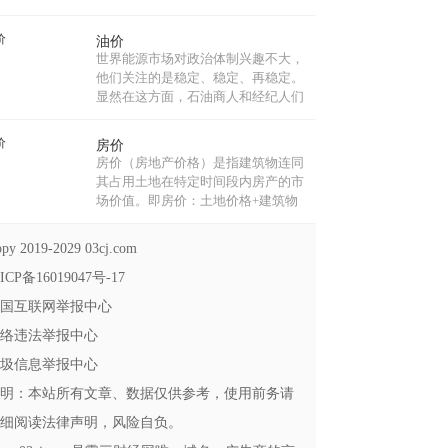
物、体育赛事等而发行的法定货币，
它包括普通纪念币和贵金属纪念币。
油价
质量一般为精制，限量发行。贵金属
世界能源市场对政治体制兴趣不大，
纪念币理论上是可以参与流通的，具
他们关注的是稳定、稳定、再稳定。
有流通手段职能。...
显然在这方面，石油商人和经纪人们
与对中东局势感到兴奋的西方舆论截
然不同。目前推动石油价格的有两
房价
点：当前局势和未来预期。...
房价（房地产价格）是指建筑物连同
其占用土地在特定时间段内房产的市
场价值。即房价：土地价格+建筑物
价格，是房地产经济运行和资源配置
最重要的调节机制。房价的价格定位
py 2019-2029 03cj.com
由多种因素构成。...
ICP备16019047号-17
国互联网举报中心
络违法举报中心
圾信息举报中心
明：本站所有文章、数据仅供参考，使用前务请
细阅读法律声明，风险自负。