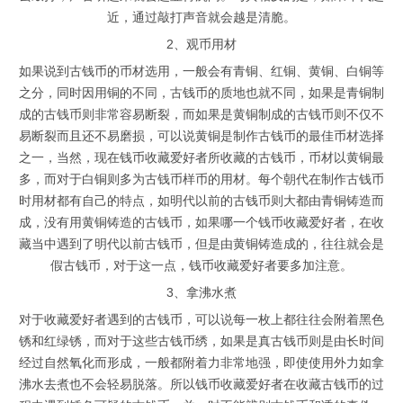
近，通过敲打声音就会越是清脆。
2、观币用材
如果说到古钱币的币材选用，一般会有青铜、红铜、黄铜、白铜等
之分，同时因用铜的不同，古钱币的质地也就不同，如果是青铜制
成的古钱币则非常容易断裂，而如果是黄铜制成的古钱币则不仅不
易断裂而且还不易磨损，可以说黄铜是制作古钱币的最佳币材选择
之一，当然，现在钱币收藏爱好者所收藏的古钱币，币材以黄铜最
多，而对于白铜则多为古钱币样币的用材。每个朝代在制作古钱币
时用材都有自己的特点，如明代以前的古钱币则大都由青铜铸造而
成，没有用黄铜铸造的古钱币，如果哪一个钱币收藏爱好者，在收
藏当中遇到了明代以前古钱币，但是由黄铜铸造成的，往往就会是
假古钱币，对于这一点，钱币收藏爱好者要多加注意。
3、拿沸水煮
对于收藏爱好者遇到的古钱币，可以说每一枚上都往往会附着黑色
锈和红绿锈，而对于这些古钱币绣，如果是真古钱币则是由长时间
经过自然氧化而形成，一般都附着力非常地强，即使使用外力如拿
沸水去煮也不会轻易脱落。所以钱币收藏爱好者在收藏古钱币的过